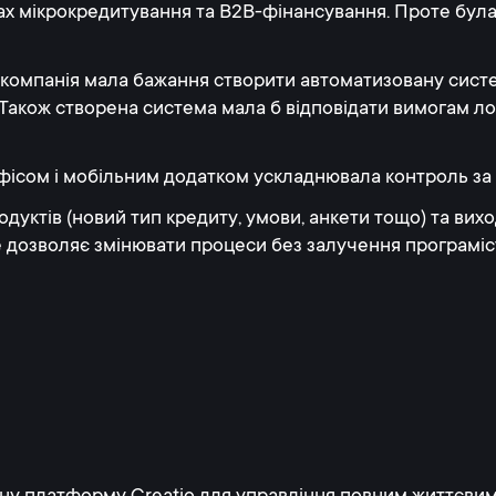
х мікрокредитування та B2B-фінансування. Проте була
 компанія мала бажання створити автоматизовану сист
тя. Також створена система мала б відповідати вимогам 
к-офісом і мобільним додатком ускладнювала контроль з
дуктів (новий тип кредиту, умови, анкети тощо) та вихо
е дозволяє змінювати процеси без залучення програміс