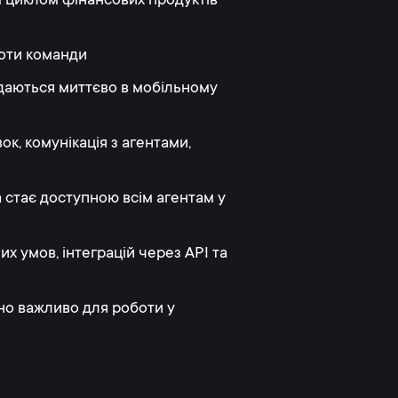
 циклом фінансових продуктів
оти команди
одаються миттєво в мобільному
к, комунікація з агентами,
 стає доступною всім агентам у
х умов, інтеграцій через API та
но важливо для роботи у