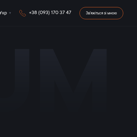
+38 (093) 170 37 47
Укр
Зв'яжіться зі мною
iUM