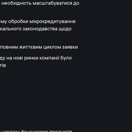
 необхідність масштабуватися до
ему обробки мікрокредитування
локального законодавства щодо
а повним життєвим циклом заявки
ду на нові ринки компанії було
тів