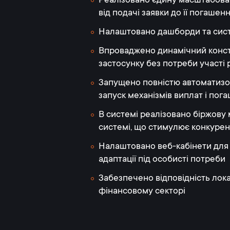
Реалізовано єдину масштабова
від подачі заявки до її погашен
Налаштовано дашборди та сист
Впроваджено динамічний констр
застосунку без потреби участі 
Запущено повністю автоматизова
запуск механізмів виплат і пог
В системі реалізовано біржову 
системі, що стимулює конкуренц
Налаштовано веб-кабінети для а
адаптації під особисті потреби
Забезпечено відповідність лок
фінансовому секторі