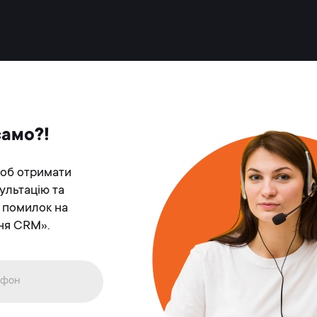
само?!
щоб отримати
ультацію та
 помилок на
ня CRM».