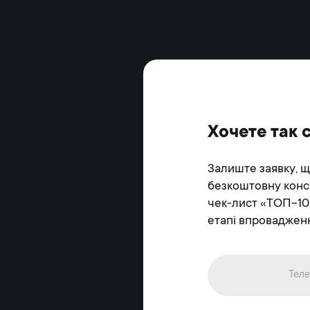
Хочете так 
Залиште заявку, 
безкоштовну конс
чек-лист «ТОП-10
етапі впроваджен