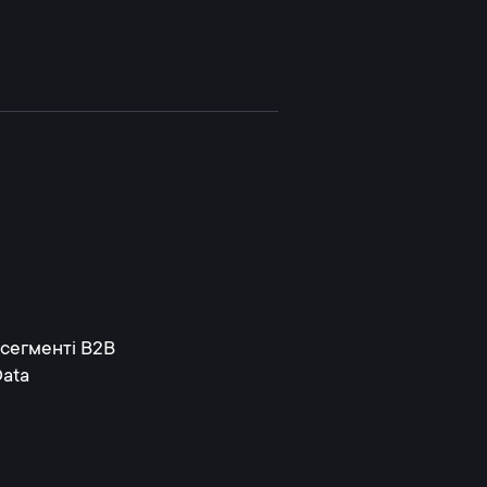
 сегменті В2В
Data