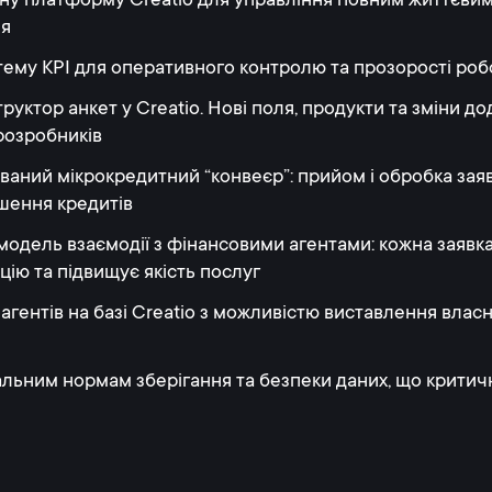
ну платформу Creatio для управління повним життєвим
ня
ему KPI для оперативного контролю та прозорості роб
уктор анкет у Creatio. Нові поля, продукти та зміни д
розробників
ний мікрокредитний “конвеєр”: прийом і обробка заяво
ашення кредитів
модель взаємодії з фінансовими агентами: кожна заявка
ію та підвищує якість послуг
гентів на базі Creatio з можливістю виставлення власни
альним нормам зберігання та безпеки даних, що критич