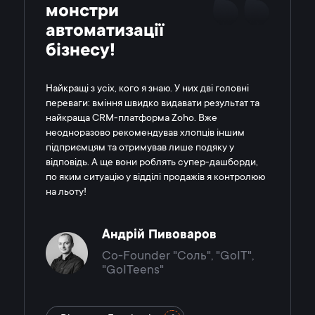
монстри
автоматизації
бізнесу!
Найкращі з усіх, кого я знаю. У них дві головні
переваги: вміння швидко видавати результат та
найкраща CRM-платформа Zoho. Вже
неодноразово рекомендував хлопців іншим
підприємцям та отримував лише подяку у
відповідь. А ще вони роблять супер-дашборди,
по яким ситуацію у відділі продажів я контролюю
на льоту!
Андрій Пивоваров
Co-Founder "Соль", "GoIT",
"GoITeens"