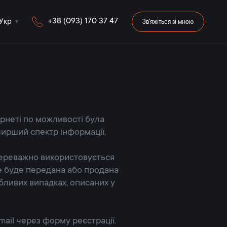
+38 (093) 170 37 47
Укр
Зв'яжіться зі мною
рнеті по можливості була
ирший спектр інформації,
 переважно використовується
не буде передана або продана
бливих випадках, описаних у
mail через форму реєстрації.