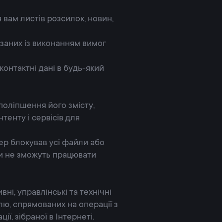
 вам листів розсилок, новин,
’язаних із виконанням вимог
контактні дані в будь-який
 поліпшення його змісту,
тенту і сервісів для
ер блокував усі файли або
си не зможуть працювати
ні, управлінські та технічні
ю, спрямованих на операції з
, зібраної в Інтернеті.