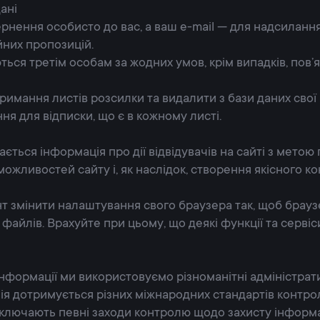
ані
ернення особисто до вас, а ваш e-mail — для надсилання
йних пропозицій.
ються третім особам за жодних умов, крім випадків, пов
римання листів розсилки та видалити з бази даних свої 
ня для відписки, що є в кожному листі.
ться інформація про дії відвідувачів на сайті з метою
жливостей сайту і, як наслідок, створення якісного кон
т змінити налаштування свого браузера так, щоб брауз
файлів. Врахуйте при цьому, що деякі функції та серві
нформації ми використовуємо різноманітні адміністратив
я дотримується різних міжнародних стандартів контрол
ключають певні заходи контролю щодо захисту інформації