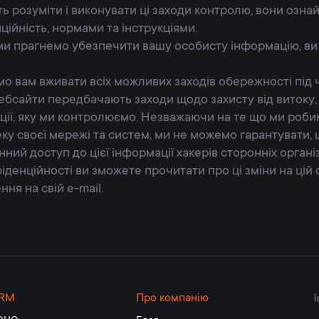
ь розуміти і виконувати ці заходи контролю, вони озн
ійність, нормами та інструкціями.
ми прагнемо убезпечити вашу особисту інформацію, ви 
 вам вживати всіх можливих заходів обережності під ч
вебсайти передбачають заходи щодо захисту від витоку
ції, яку ми контролюємо. Незважаючи на те що ми роби
пеку своєї мережі та систем, ми не можемо гарантувати,
ий доступ до цієї інформації хакерів сторонніх організ
нфіденційності ви зможете прочитати про ці зміни на цій
ня на свій e-mail.
RM
Про компанію