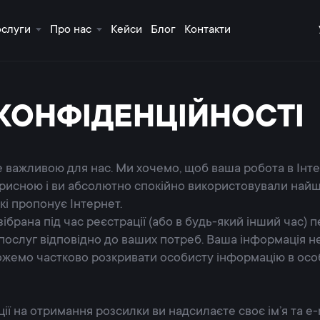
ослуги
Про нас
Кейси
Блог
Контакти
КОНФІДЕНЦІЙНОСТІ
 важливою для нас. Ми хочемо, щоб ваша робота в Інте
исною і ви абсолютно спокійно використовували найш
кі пропонує Інтернет.
зібрана під час реєстрації (або в будь-який інший час)
 послуг відповідно до ваших потреб. Ваша інформація 
ожемо частково розкривати особисту інформацію в осо
ії на отримання розсилки ви надсилаєте своє ім’я та e-