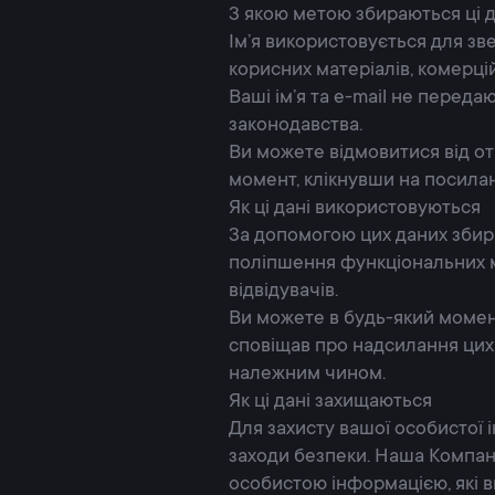
З якою метою збираються ці д
Ім’я використовується для зв
корисних матеріалів, комерці
Ваші ім’я та e-mail не переда
законодавства.
Ви можете відмовитися від от
момент, клікнувши на посилан
Як ці дані використовуються
За допомогою цих даних збирає
поліпшення функціональних мо
відвідувачів.
Ви можете в будь-який момен
сповіщав про надсилання цих 
належним чином.
Як ці дані захищаються
Для захисту вашої особистої і
заходи безпеки. Наша Компані
особистою інформацією, які в