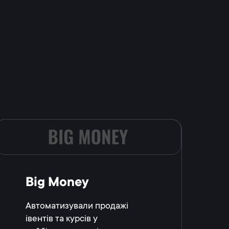
Big Money
Автоматизували продажі
івентів та курсів у