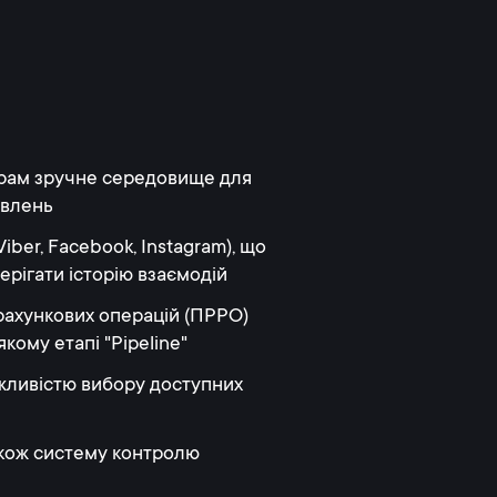
ерам зручне середовище для
овлень
ber, Facebook, Instagram), що
ерігати історію взаємодій
рахункових операцій (ПРРО)
кому етапі "Pipeline"
жливістю вибору доступних
також систему контролю