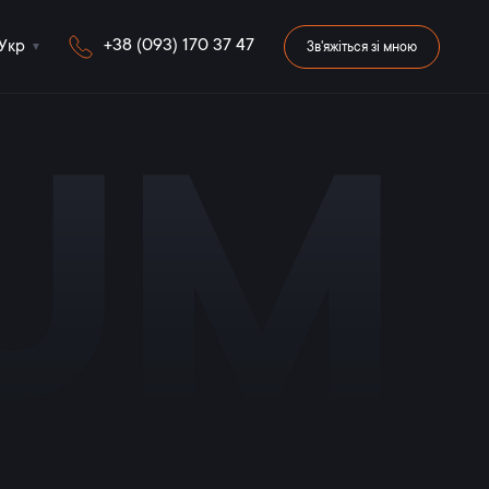
+38 (093) 170 37 47
Укр
Зв'яжіться зі мною
iUM