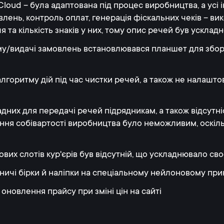
ud – була адаптована під процес виробництва, а усі ін
лень, контроль оплат, генерація фіскальних чеків – ви
я та кількість знаків у них, тому опис речей був ускла
у/видачі замовлень встановлювався планшет для збору
алгоритму дій під час чистки речей, а також не налашто
дних для передачі речей підрядникам, а також відсутн
ння собівартості виробництва було неможливим, оскільк
вих слотів кур'єрів був відсутній, що ускладнювало с
ичі бірки й наліпки на спеціальному нейлоновому при
оновлення прайсу при зміні цін на сайті