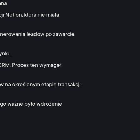
ana
i Notion, która nie miała
generowania leadów po zawarcie
rynku
w CRM. Proces ten wymagał
w na określonym etapie transakcji
tego ważne było wdrożenie