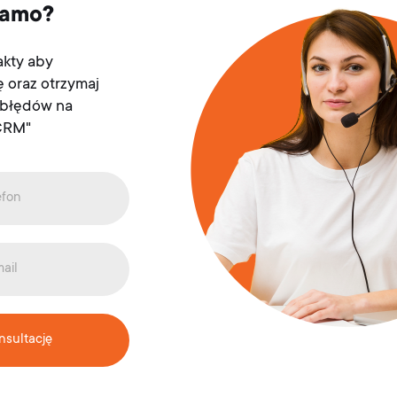
 samo?
akty aby
ę oraz otrzymaj
 błędów na
 CRM"
nsultację