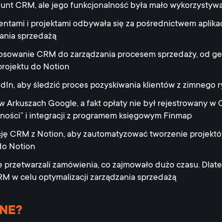
unt CRM, ale jego funkcjonalność była mało wykorzystyw
entami i projektami odbywała się za pośrednictwem aplikacj
ania sprzedażą
ostosowanie CRM do zarządzania procesem sprzedaży, od 
projektu do Notion
edIn, aby śledzić proces pozyskiwania klientów z zimnego 
 w Arkuszach Google, a fakt opłaty nie był rejestrowany 
ości” i integracji z programem księgowym Finmap
ację CRM z Notion, aby zautomatyzować tworzenie projektó
do Notion
 przetwarzali zamówienia, co zajmowało dużo czasu. Dla
RM w celu optymalizacji zarządzania sprzedażą
NE?