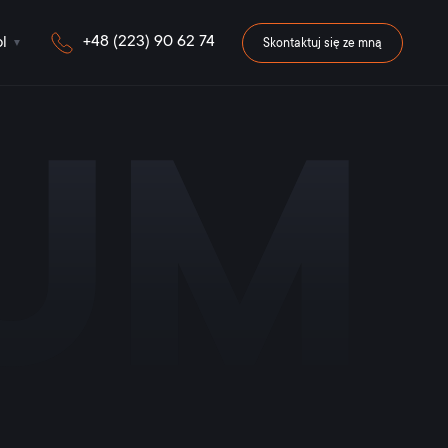
+48 (223) 90 62 74
l
Skontaktuj się ze mną
iUM