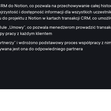
RM do Notion, co pozwala na przechowywanie całej histori
jrzystość i dostępność informacji dla wszystkich uczestni
do projektu z Notion w kartach transakcji CRM, co umożl
ule „Umowy”, co pozwala menedżerom prowadzić transakc
apy pracy z każdym klientem
tnerzy” i wdrożono podstawowy proces współpracy z nimi
isywana jest ona do odpowiedniego partnera