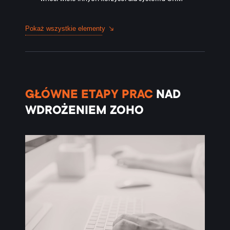
Pokaż wszystkie elementy
GŁÓWNE
ETAPY PRAC
NAD
WDROŻENIEM
ZOHO