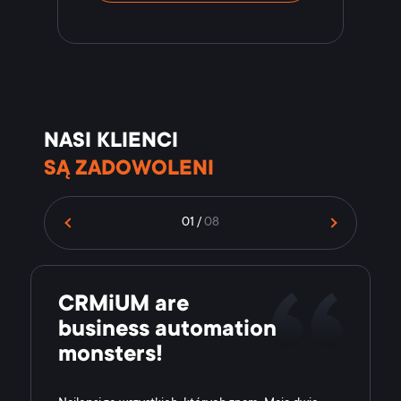
NASI KLIENCI
SĄ ZADOWOLENI
01
/
08
CRMiUM are
business automation
monsters!