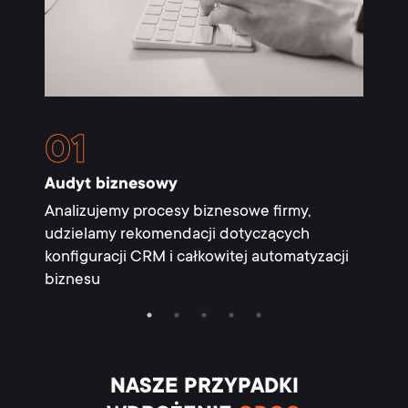
Audyt biznesowy
Ustaw
Analizujemy procesy biznesowe firmy,
Etapa
udzielamy rekomendacji dotyczących
interf
konfiguracji CRM i całkowitej automatyzacji
aplika
biznesu
NASZE PRZYPADKI