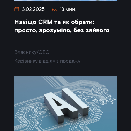
3.02.2025
13 мин.
Навіщо CRM та як обрати:
просто, зрозуміло, без зайвого
Власнику/CEO
Керівнику відділу з продажу