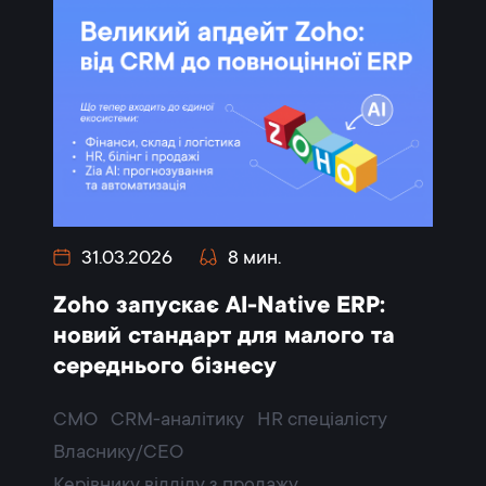
31.03.2026
8 мин.
Zoho запускає AI-Native ERP:
новий стандарт для малого та
середнього бізнесу
CMO
CRM-аналітику
HR спеціалісту
Власнику/CEO
Керівнику відділу з продажу