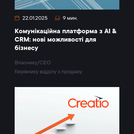
22.01.2025
9 мин.
Комунікаційна платформа з AI &
CRM: нові можливості для
бізнесу
Власнику/CEO
Керівнику відділу з продажу