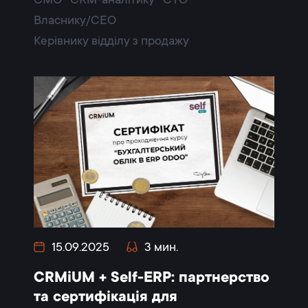
CMO
CRM-аналітику
CTO
Власнику/CEO
Керівнику відділу з продажу
15.09.2025
3 мин.
CRMiUM + Self-ERP: партнерство
та сертифікація для