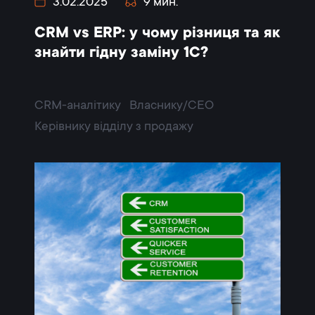
3.02.2025
9 мин.
CRM vs ERP: у чому різниця та як
знайти гідну заміну 1С?
CRM-аналітику
Власнику/CEO
Керівнику відділу з продажу