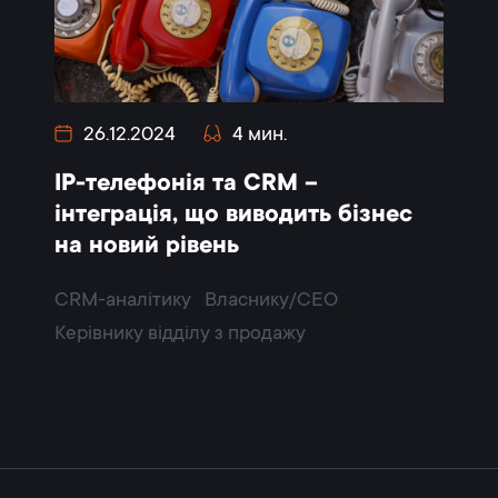
26.12.2024
4 мин.
IP-телефонія та CRM –
інтеграція, що виводить бізнес
на новий рівень
CRM-аналітику
Власнику/CEO
Керівнику відділу з продажу