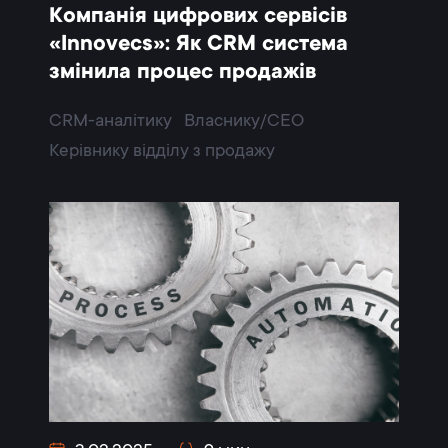
Компанія цифрових сервісів
«Innovecs»: Як CRM система
змінила процес продажів
CRM-аналітику
Власнику/CEO
Керівнику відділу з продажу