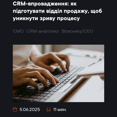
CRM-впровадження: як
підготувати відділ продажу, щоб
уникнути зриву процесу
CMO
CRM-аналітику
Власнику/CEO
5.06.2025
11 мин.