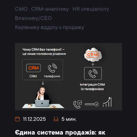
CMO
CRM-аналітику
HR спеціалісту
Власнику/CEO
Керівнику відділу з продажу
11.12.2025
5 мин.
Єдина система продажів: як