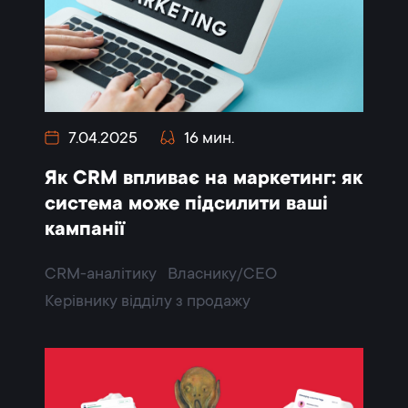
7.04.2025
16 мин.
Як CRM впливає на маркетинг: як
система може підсилити ваші
кампанії
CRM-аналітику
Власнику/CEO
Керівнику відділу з продажу