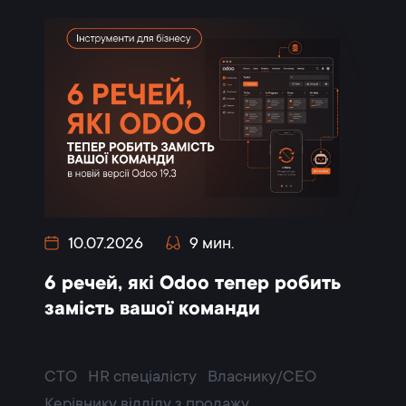
10.07.2026
9 мин.
6 речей, які Odoo тепер робить
замість вашої команди
CTO
HR спеціалісту
Власнику/CEO
Керівнику відділу з продажу