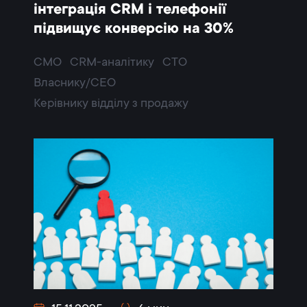
інтеграція CRM і телефонії
підвищує конверсію на 30%
CMO
CRM-аналітику
CTO
Власнику/CEO
Керівнику відділу з продажу