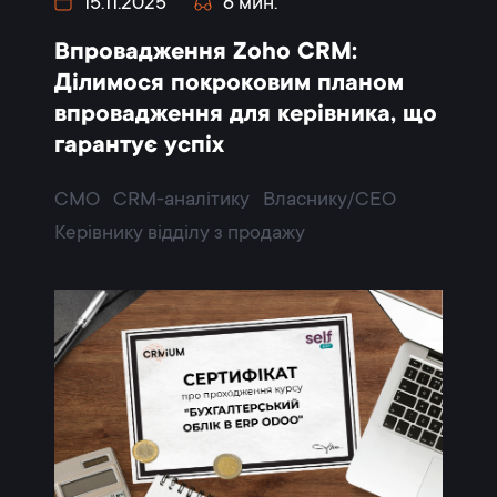
15.11.2025
6 мин.
Впровадження Zoho CRM:
Ділимося покроковим планом
впровадження для керівника, що
гарантує успіх
CMO
CRM-аналітику
Власнику/CEO
Керівнику відділу з продажу