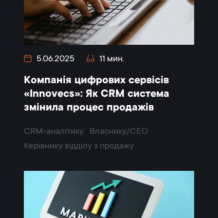
5.06.2025
11 мин.
Компанія цифрових сервісів
«Innovecs»: Як CRM система
змінила процес продажів
CRM-аналітику
Власнику/CEO
Керівнику відділу з продажу