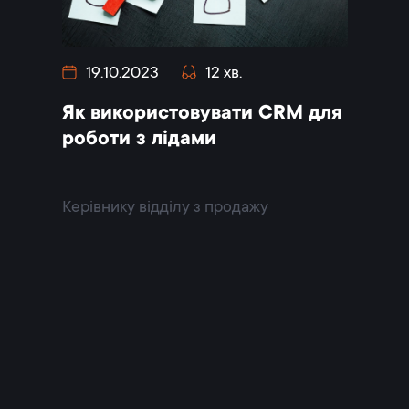
19.10.2023
12 хв.
1.11.
в: як
Як використовувати CRM для
7 мето
онії
роботи з лідами
відді
 30%
Керівнику відділу з продажу
Керівни