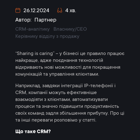
26.12.2024
4 хв.
Автор:
Партнер
CRM-аналітику
Власнику/CEO
Керівнику відділу з продажу
“Sharing is caring” – у бізнесі це правило працює
найкраще, адже поєднання технологій
відкривають нові можливості для покращення
комунікацій та управління клієнтами.
Наприклад, завдяки інтеграції IP-телефонії і
CRM, компанії можуть ефективніше
взаємодіяти з клієнтами, автоматизувати
процеси та значно підвищити продуктивність
своїх команд задля збільшення прибутку.
Про ці
та інші переваги розповімо у статті.
Що таке CRM?