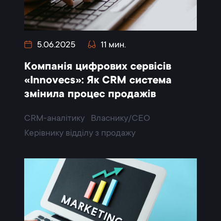
5.06.2025
11 мин.
Компанія цифрових сервісів
«Innovecs»: Як CRM система
змінила процес продажів
CRM-аналітику
Власнику/CEO
Керівнику відділу з продажу