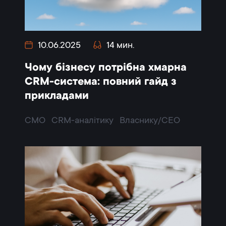
10.06.2025
14 мин.
Чому бізнесу потрібна хмарна
CRM-система: повний гайд з
прикладами
CMO
CRM-аналітику
Власнику/CEO