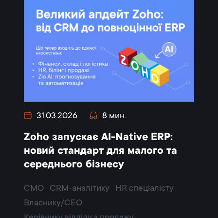
31.03.2026
8 мин.
Zoho запускає AI-Native ERP:
новий стандарт для малого та
середнього бізнесу
CMO
CRM-аналітику
HR спеціалісту
Власнику/CEO
Керівнику відділу з продажу