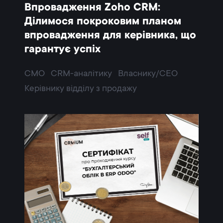
Впровадження Zoho CRM:
Ділимося покроковим планом
впровадження для керівника, що
гарантує успіх
CMO
CRM-аналітику
Власнику/CEO
Керівнику відділу з продажу