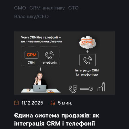
CMO
CRM-аналітику
CTO
Власнику/CEO
11.12.2025
5 мин.
Єдина система продажів: як
інтеграція CRM і телефонії