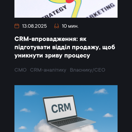
13.08.2025
10 мин.
CRM-впровадження: як
підготувати відділ продажу, щоб
уникнути зриву процесу
CMO
CRM-аналітику
Власнику/CEO