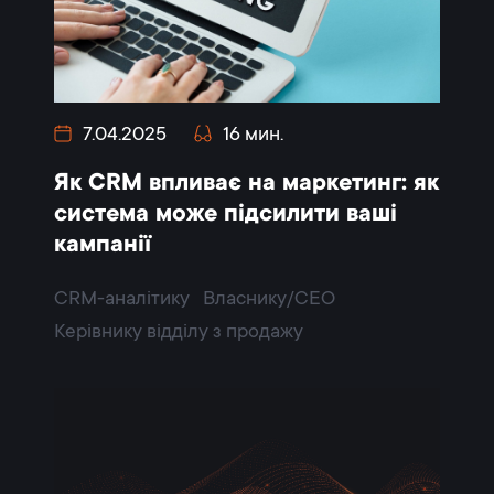
7.04.2025
16 мин.
Як CRM впливає на маркетинг: як
система може підсилити ваші
кампанії
CRM-аналітику
Власнику/CEO
Керівнику відділу з продажу