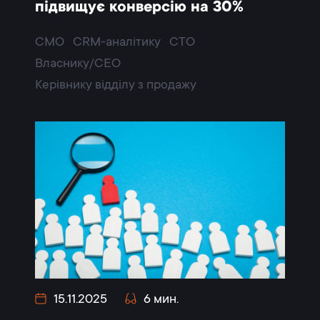
підвищує конверсію на 30%
CMO
CRM-аналітику
CTO
Власнику/CEO
Керівнику відділу з продажу
15.11.2025
6 мин.