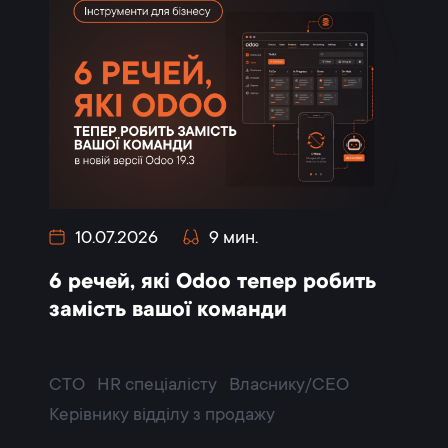
10.07.2026
9 мин.
6 речей, які Odoo тепер робить
замість вашої команди
CTO
HR спеціалісту
Власнику/CEO
Керівнику відділу з продажу