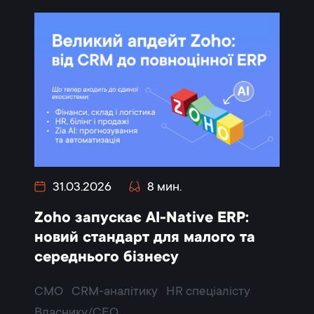
31.03.2026
8 мин.
Zoho запускає AI-Native ERP:
новий стандарт для малого та
середнього бізнесу
CMO
CRM-аналітику
HR спеціалісту
Власнику/CEO