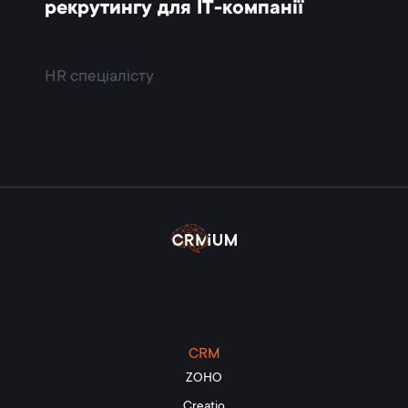
рекрутингу для IT-компанії
HR спеціалісту
CRM
ZOHO
Creatio