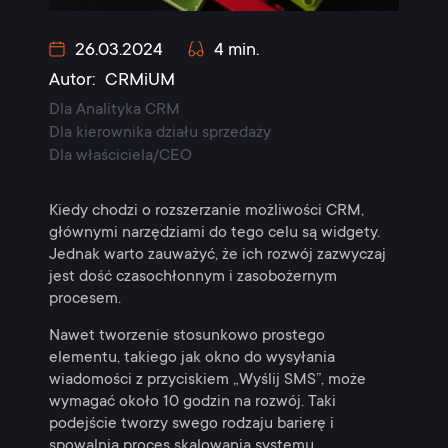
26.03.2024
4 min.
Autor:
CRMiUM
Dla Analityka CRM
Dla kierownika działu sprzedaży
Dla właściciela/CEO
Kiedy chodzi o rozszerzanie możliwości CRM,
głównymi narzędziami do tego celu są widgety.
Jednak warto zauważyć, że ich rozwój zazwyczaj
jest dość czasochłonnym i zasobożernym
procesem.
Nawet tworzenie stosunkowo prostego
elementu, takiego jak okno do wysyłania
wiadomości z przyciskiem „Wyślij SMS”, może
wymagać około 10 godzin na rozwój. Taki
podejście tworzy swego rodzaju barierę i
spowalnia proces skalowania systemu.