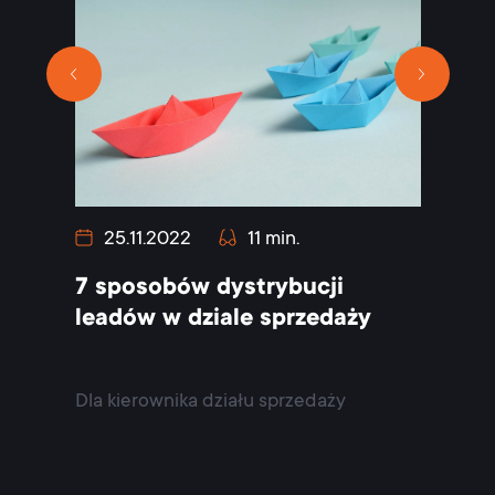
25.11.2022
11 min.
25.11
7 sposobów dystrybucji
Jak g
leadów w dziale sprzedaży
CRM w
Dla kierownika działu sprzedaży
Dla kier
Dla wła