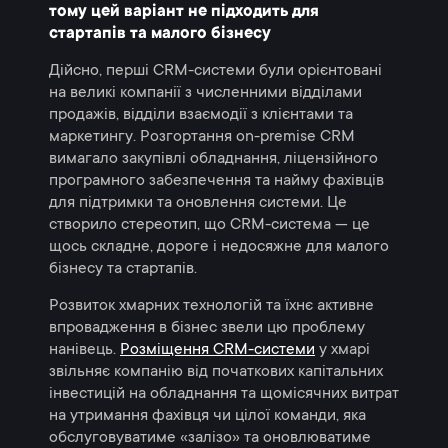
тому цей варіант не підходить для
стартапів та малого бізнесу
Дійсно, перші CRM-системи були орієнтовані
на великі компанії з численними відділами
продажів, відділи взаємодії з клієнтами та
маркетингу. Розгортання on-premise CRM
вимагало закупівлі обладнання, ліцензійного
програмного забезпечення та найму фахівців
для підтримки та оновлення системи. Це
створило стереотип, що CRM-система — це
щось складне, дороге і недосяжне для малого
бізнесу та стартапів.
Розвиток хмарних технологій та їхнє активне
впровадження в бізнес звели цю проблему
нанівець.
Розміщення CRM-системи
у хмарі
звільняє компанію від початкових капітальних
інвестицій на обладнання та щомісячних витрат
на утримання фахівця чи цілої команди, яка
обслуговуватиме «залізо» та оновлюватиме