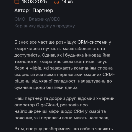
18.03.2025
14 хв.
Автор:
Партнер
CMO
Власнику/CEO
Керівнику відділу з продажу
Бізнес все частіше розміщує
CRM-системи
у
хмарі через гнучкість, масштабованість та
доступність. Однак, як і будь-яка інноваційна
технологія, хмара має своїх скептиків. Існує
безліч міфів, які заважають компаніям сповна
скористатися всіма перевагами хмарних CRM-
рішень: від уявної складності налаштувань до
сумнівів щодо безпеки даних.
Наш партнер та добрий друг, відомий хмарний
оператор GigaCloud, розповів про
найпоширеніші міфи щодо CRM у хмарі та
пояснив, які переваги вони мають насправді.
Втім, спершу розберімося, що собою являють