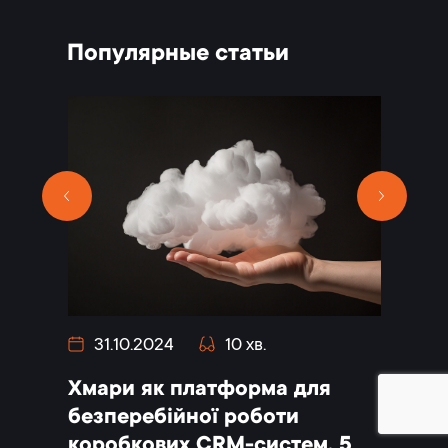
Популярные статьи
31.10.2024
10 хв.
30.0
Хмари як платформа для
СRM-с
повний
безперебійної роботи
повни
коробкових CRM-систем. 5