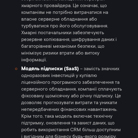
хмарного провайдера. Це означає, що
компаніям не потрібно витрачатися на
власне серверне обладнання або
турбуватися про його обслуговування.
Хмарні постачальники забезпечують
резервне копіювання, шифрування даних і
багаторівневі механізми безпеки, що
мінімізує ризики втрати або витоку
інформації.
Модель підписки (SaaS)
– замість значних
одноразових інвестицій у купівлю
ліцензійного програмного забезпечення та
серверного обладнання, компанії сплачують
фіксовану щомісячну або річну підписку. Це
дозволяє прогнозувати витрати та уникати
непередбачених фінансових навантажень.
Крім того, така модель включає технічну
підтримку, оновлення та захист даних, що
робить використання CRM більш доступним
і вигідним для бізнесу будь-якого розміру.