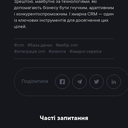
Зрештою, майбутнє за технологіями, які
допомагають бізнесу бути гнучким, адаптивним
і конкурентоспроможним. І хмарна CRM — один
із ключових інструментів для досягнення цих
цілей.
#crm
#база даних
#вибір crm
#інтеграція crm
#клієнти
#хмарні сервіси
Поділитися
Часті запитання