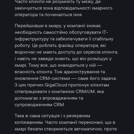
Часто клієнти не розуміють ту межу, де
закінчується зона відповідальності хмарного
оператора та починається їхня.
Перейшовши в хмару, у компанії зникає
необхідність самостійно обслуговувати IT-
інфраструктуру та забезпечувати її стабільну
роботу. Це роблять фахівці оператора, які
водночас не мають доступу до сервісів клієнта,
і навіть не завжди знають, що він розміщує у
хмарі. Тому все, що знаходиться у ній ―
власність клієнта. Тож адміністрування та
оновлення CRM-системи ― саме його задача.
З цих причин GigaCloud пропонує клієнтам
співпрацювати з компанією CRMiUM, яка
допомагає з впровадженням та
супроводженням CRM.
Така ж сама ситуація і з резервним
копіюванням. Часто компанії переконані, що в
хмарі бекапи створюються автоматично, проте