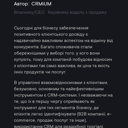
Автор:
CRMiUM
Власнику/CEO
Керівнику відділу з продажу
Сьогодні для бізнесу забезпечення
позитивного клієнтського досвіду є
надзвичайно важливим аспектом на відміну від
конкурентів. Багато споживачів стали
обережнішими у виборі того, у кого вони
купують, тому для компаній побудова відносин
з клієнтами так само важлива, як ціна та якість
їхніх продуктів чи послуг.
В управлінні взаємовідносинами з клієнтами,
безумовно, основним та найефективнішим
інструментом є CRM-системи. І незважаючи на
те, що їх в першу чергу сприймають як
інструмент для тих сегментів бізнесу, де
клієнтів легко ідентифікувати (B2B компанії, e-
commerce, продаж послуг та інше),
використання CRM для роздрібної торгівлі