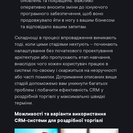
оновлень та покращень. Важливо
оперативно вносити зміни до існуючого
програмного забезпечення, щоб воно
продовжувало йти в ногу з вашим бізнесом
та відповідало вашим запитам.
Складнощі в процесі впровадження виникають
тоді, коли цими стадіями нехтують – починають
налаштування без початкового проектування
архітектури або пропускають етап навчання,
внаслідок чого кожен користувач працює в
системі по-своєму і скаржиться на незручності
або часті помилки. Дотримання описаних вище
стадій допоможемо вам уникнути багатьох
проблем і побачити ефективність CRM у
роздрібній торгівлі у максимально швидкі
терміни.
Можливості та варіанти використання
CRM-системи для роздрібної торгівлі