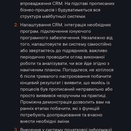
впровадження CRM. На підставі прописаних
бізнес-процесів і будуватиметься вся
структура майбутньої системи.
Налаштування CRM, інтеграція необхідних
програм, підключення існуючого
програмного забезпечення. Незалежно від
того, налаштовуєте ви систему самостійно
або звертаєтесь до підрядників, важливо
періодично проводити огляд виконаної
роботи та аналізувати, чи все йде згідно з
наміченим планом. Погодьтеся, не хотілося
б після тривалого настроювання побачити
кінцевий результат і виявити, що якийсь із
процесів був прописаний неправильно або
просто виявився незручним на практиці.
Проміжна демонстрація дозволить вам на
ранніх етапах побачити, які з функцій
потребують доопрацювання та вчасно
внести необхідні зміни.
Внесення у систему початкової інформації,