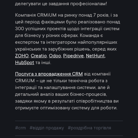
делегувати це завдання професіоналам!
Компанія CRMiUM на ринку понад 7 років, і за
цей період фахівцями було реалізовано понад
300 успішних проектів щодо інтеграції систем
для бізнесу у різних сферах. Команда є
експертом та інтегратором найпопулярніших
українських та зарубіжних рішень, серед яких
ZOHO
,
Creatio
,
Оdoo
,
Pipedrive
,
NetHunt
,
HubSpot
та інші.
Послуга з впровадження CRM
від компанії
CRMiUM – це не тільки технічна робота з
інтеграції та налаштування системи, але й
детальний аналіз ваших бізнес-процесів,
завдяки якому в результаті співробітництва ви
отримуєте оптимізовану систему для роботи.
#crm
#відділ продажу
#роздрібна торгівля