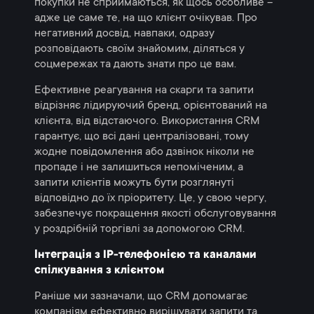
покупки не сприймаються, як щось особливе –
адже це саме те, на що клієнт очікував. Про
негативний досвід, навпаки, одразу
розповідають своїм знайомим, діляться у
соцмережах та дають знати про це вам.
Ефективне реагування на скарги та запити
відрізняє лідируючий бренд, орієнтований на
клієнта, від відстаючого. Використання CRM
гарантує, що всі дані централізовані, тому
жодне повідомлення або дзвінок ніколи не
пропаде і не залишиться непоміченим, а
запити клієнтів можуть бути розглянуті
відповідно до їх пріоритету. Це, у свою чергу,
забезпечує покращення якості обслуговування
у роздрібній торгівлі за допомогою CRM.
Інтеграція з IP-телефонією та каналами
спілкування з клієнтом
Раніше ми зазначали, що CRM допомагає
компаніям ефективно вирішувати запити та