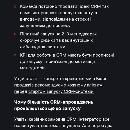
Команді потрібно “продати” ідею CRM так
само, як продають продукт клієнту: з
вигодами, відповідями на страхи і
залученням до процесу.
Пілотний запуск на 2-3 менеджерах
скорочує ризики та дає внутрішніх
амбасадорів системи.
KPI для роботи в CRM мають бути прописані
до запуску і прив’язані до мотивації
менеджерів.
У цій статті — конкретні кроки, які ми в Бюро
продажів рекомендуємо кожному клієнту
перед стартом запуску CRM-системи.
Чому більшість CRM-впроваджень
провалюється ще до запуску
Уявіть: керівник замовив CRM, інтегратор все
налаштував, система запущена. Але через два