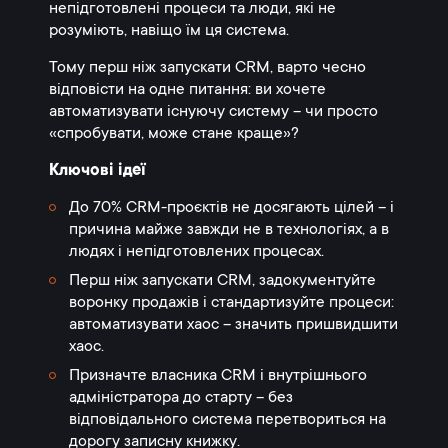
непідготовлені процеси та люди, які не
розуміють, навіщо їм ця система.
Тому перш ніж запускати CRM, варто чесно
відповісти на одне питання: ви хочете
автоматизувати існуючу систему – чи просто
«спробувати, може стане краще»?
Ключові ідеї
До 70% CRM-проєктів не досягають цілей – і
причина майже завжди не в технологіях, а в
людях і непідготовлених процесах.
Перш ніж запускати CRM, задокументуйте
воронку продажів і стандартизуйте процеси:
автоматизувати хаос – значить пришвидшити
хаос.
Призначте власника CRM і внутрішнього
адміністратора до старту – без
відповідального система перетвориться на
дорогу записну книжку.