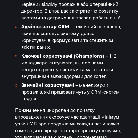
керівник відділу продажів або операційний
директор. Відповідає за стратегію розвитку
системи та дотримання правил роботи в ній.
Адміністратор CRM
– технічний спеціаліст,
який налаштовує систему, додає
користувачів, формує звіти та стежить за
якістю даних.
Ключові користувачі (Champions)
– 1-2
менеджери-ентузіасти, які першими
тестують роботу системи та мають стати
внутрішніми амбасадорами для колег.
Звичайні користувачі
– менеджери з
продажів, які працюватимуть у CRM-системі
щодня.
Призначення цих ролей до початку
впровадження скорочує час адаптації мінімум
удвічі. У Бюро продажів ми завжди починаємо
саме з цього кроку: на старті проєкту фіксуємо,
хто відповідає за систему, і допомагаємо