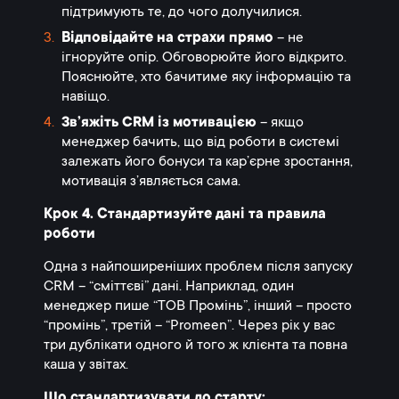
підтримують те, до чого долучилися.
Відповідайте на страхи прямо
– не
ігноруйте опір. Обговорюйте його відкрито.
Пояснюйте, хто бачитиме яку інформацію та
навіщо.
Зв’яжіть CRM із мотивацією
– якщо
менеджер бачить, що від роботи в системі
залежать його бонуси та кар’єрне зростання,
мотивація з’являється сама.
Крок 4. Стандартизуйте дані та правила
роботи
Одна з найпоширеніших проблем після запуску
CRM – “сміттєві” дані. Наприклад, один
менеджер пише “ТОВ Промінь”, інший – просто
“промінь”, третій – “Promeen”. Через рік у вас
три дублікати одного й того ж клієнта та повна
каша у звітах.
Що стандартизувати до старту: