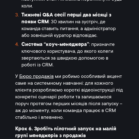
коли.
Тижневі Q&A сесії перші два місяці з
появи CRM
: 30 хвилин на зустріч, де
команда ставить питання, а адміністратор
або зовнішній куратор відповідає.
Система “коуч-менеджера”
: призначте
ключового користувача, до якого колеги
звертаються за швидкою допомогою в
роботі із CRM.
У
Бюро продажів
ми робимо особливий акцент
саме на системному навчанні: для кожного
клієнта розробляємо короткі відеоінструкції під
конкретні сценарії роботи та залишаємося
поруч протягом перших місяців після запуску –
аж до моменту, коли команда працює в CRM
стабільно і впевнено.
Крок 6. Зробіть пілотний запуск на малій
групі менеджерів з продажів