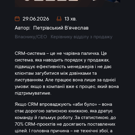
29.06.2026
13 хв.
Автор:
Петрівський В’ячеслав
Власнику/CEO
Керівнику відділу з продажу
CRM-система – це не чарівна паличка. Це
система, яка наводить порядок у продажах,
підвищує ефективність менеджерів і не дає
клієнтам загубитися між дзвінками та
листуванням. Але працює вона лише за однієї
умови: якщо в компанії вже є процес, який вона
підтримуватиме.
Якщо CRM впроваджують «аби було» – вона
стає дорогою записною книжкою, яка дратує
команду й гальмує роботу. За статистикою, до
70% CRM-проєктів не досягають поставлених
цілей. І головна причина – не технічні збої, а