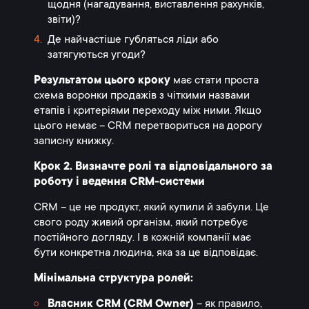
щодня (нагадування, виставлення рахунків,
звіти)?
Де найчастіше губляться ліди або
затягуються угоди?
Результатом цього кроку
має стати проста
схема воронки продажів з чіткими назвами
етапів і критеріями переходу між ними. Якщо
цього немає – CRM перетвориться на дорогу
записну книжку.
Крок 2. Визначте ролі та відповідального за
роботу і ведення CRM-системи
CRM – це не продукт, який купили й забули. Це
свого роду живий організм, який потребує
постійного догляду. І в кожній компанії має
бути конкретна людина, яка за це відповідає.
Мінімальна структура ролей:
Власник CRM (CRM Owner)
– як правило,