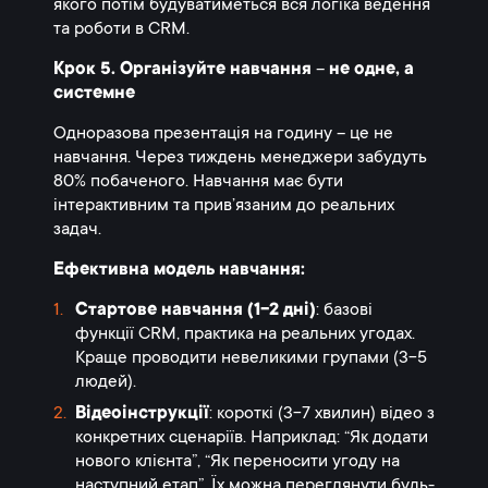
якого потім будуватиметься вся логіка ведення
та роботи в CRM.
Крок 5. Організуйте навчання
–
не одне, а
системне
Одноразова презентація на годину – це не
навчання. Через тиждень менеджери забудуть
80% побаченого. Навчання має бути
інтерактивним та прив’язаним до реальних
задач.
Ефективна модель навчання:
Стартове навчання (1-2 дні)
: базові
функції CRM, практика на реальних угодах.
Краще проводити невеликими групами (3-5
людей).
Відеоінструкції
: короткі (3-7 хвилин) відео з
конкретних сценаріїв. Наприклад: “Як додати
нового клієнта”, “Як переносити угоду на
наступний етап”. Їх можна переглянути будь-