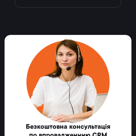
Безкоштовна консультація
по впровадженнню CRM