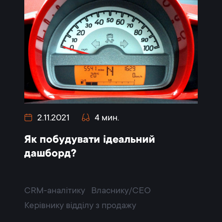
2.11.2021
4 мин.
Як побудувати ідеальний
дашборд?
CRM-аналітику
Власнику/CEO
Керівнику відділу з продажу