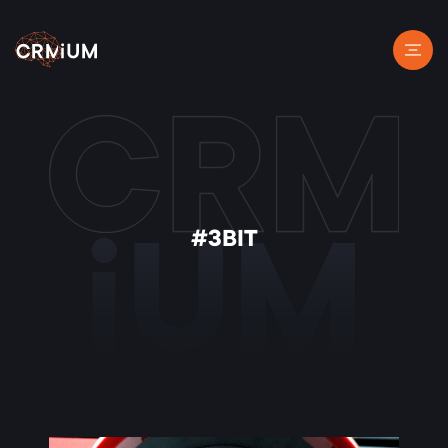
#ЗВІТ
iUM