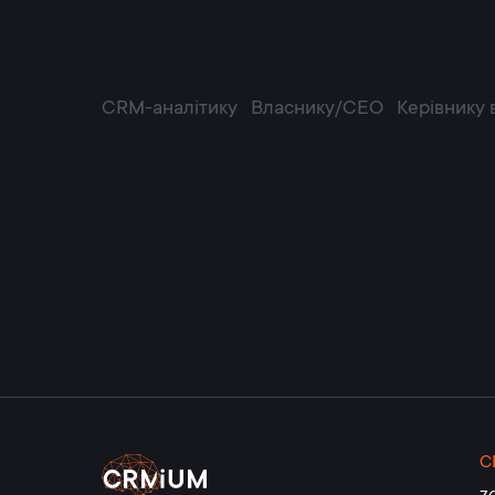
CRM-аналітику
Власнику/CEO
Керівнику 
C