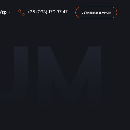
+38 (093) 170 37 47
Укр
Зв'яжіться зі мною
iUM