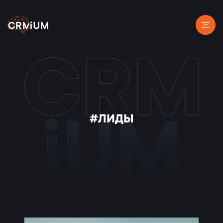
#ЛИДЫ
iUM