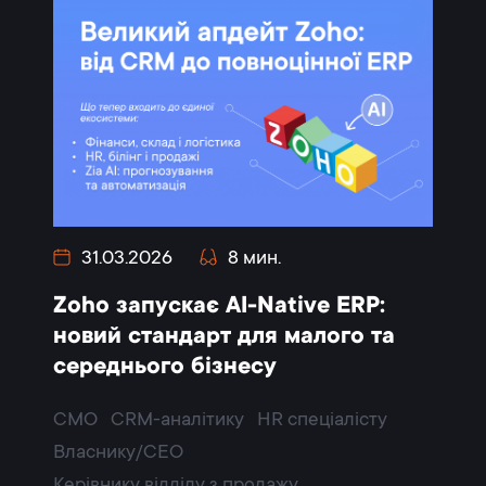
31.03.2026
8 мин.
Zoho запускає AI-Native ERP:
новий стандарт для малого та
середнього бізнесу
CMO
CRM-аналітику
HR спеціалісту
Власнику/CEO
Керівнику відділу з продажу