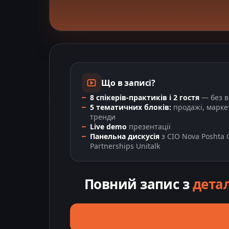
Що в записі?
8 спікерів-практиків і 2 гостя
— без в
5 тематичних блоків:
продажі, маркет
тренди
Live demo
презентації
Панельна дискусія
з CIO Nova Poshta G
Partnerships Unitalk
Повний запис з
дета