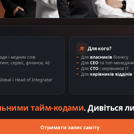
Для кого?
оди і модних слів
Для
власників
бізнесу
инг, сервіс, фінанси, AI-
Для
CEO
та топ-менеджм
Для
CTO
і керівників IT
Для
керівників відділів
lobal і Head of Integrator
льними тайм-кодами
. Дивіться л
Отримати запис саміту