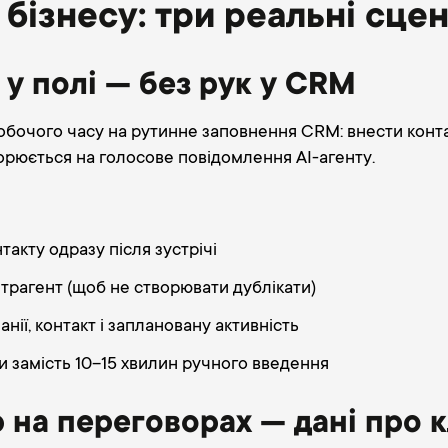
бізнесу: три реальні сцен
у полі — без рук у CRM
очого часу на рутинне заповнення CRM: внести контакт
рюється на голосове повідомлення AI-агенту.
акту одразу після зустрічі
нтрагент (щоб не створювати дублікати)
ії, контакт і заплановану активність
 замість 10–15 хвилин ручного введення
на переговорах — дані про к