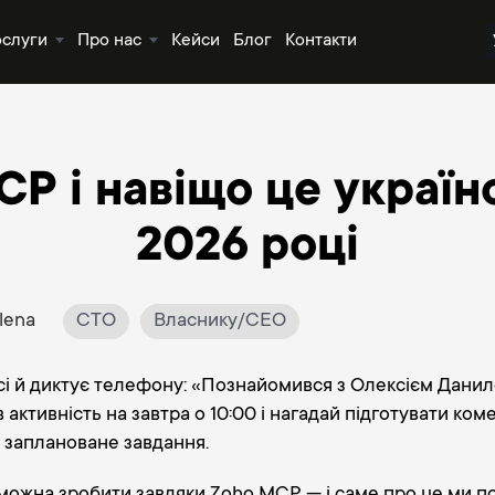
ослуги
Про нас
Кейси
Блог
Контакти
P і навіщо це україн
2026 році
lena
CTO
Власнику/CEO
аксі й диктує телефону: «Познайомився з Олексієм Данил
 активність на завтра о 10:00 і нагадай підготувати ко
, заплановане завдання.