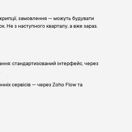
нскрипції, замовлення — можуть будувати
ок. Не з наступного кварталу, а вже зараз.
нання: стандартизований інтерфейс, через
.
ніх сервісів — через Zoho Flow та