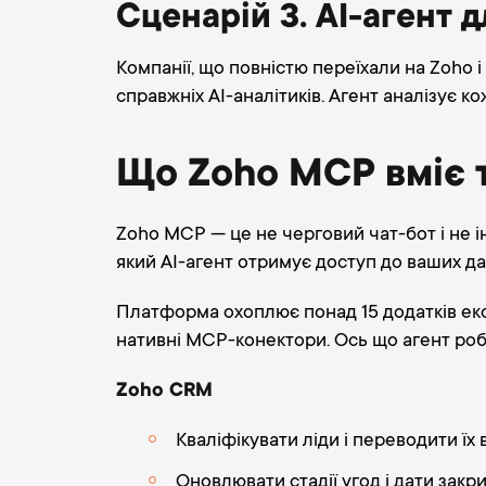
Сценарій 3. AI-агент дл
Компанії, що повністю переїхали на Zoho 
справжніх AI-аналітиків. Агент аналізує ко
Що Zoho MCP вміє 
Zoho MCP — це не черговий чат-бот і не і
який AI-агент отримує доступ до ваших дан
Платформа охоплює понад 15 додатків еко
нативні MCP-конектори. Ось що агент роб
Zoho CRM
Кваліфікувати ліди і переводити їх 
Оновлювати стадії угод і дати закр