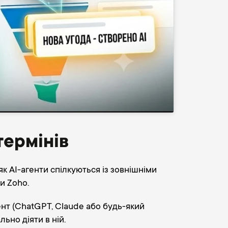
термінів
як AI-агенти спілкуються із зовнішніми
и Zoho.
ент (ChatGPT, Claude або будь-який
ьно діяти в ній.