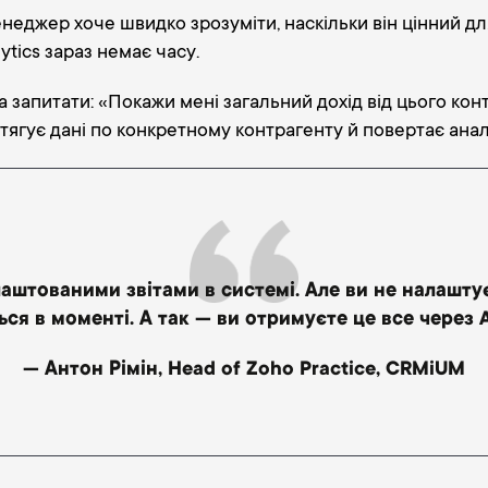
енеджер хоче швидко зрозуміти, наскільки він цінний для
ytics зараз немає часу.
запитати: «Покажи мені загальний дохід від цього конт
 витягує дані по конкретному контрагенту й повертає анал
аштованими звітами в системі. Але ви не налаштує
ся в моменті. А так — ви отримуєте це все через 
— Антон Рімін, Head of Zoho Practice, CRMiUM