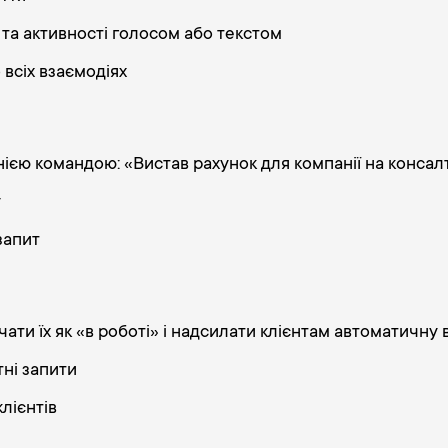
 та активності голосом або текстом
 всіх взаємодіях
ією командою: «Вистав рахунок для компанії на консалт
у
запит
ачати їх як «в роботі» і надсилати клієнтам автоматичну 
ні запити
лієнтів