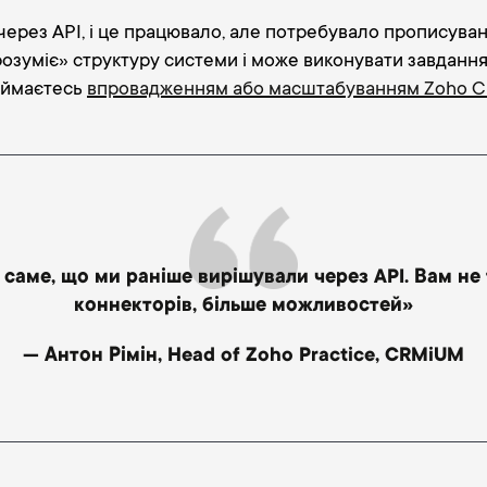
через API, і це працювало, але потребувало прописува
«розуміє» структуру системи і може виконувати завданн
займаєтесь
впровадженням або масштабуванням Zoho 
саме, що ми раніше вирішували через API. Вам не
коннекторів, більше можливостей»
— Антон Рімін, Head of Zoho Practice, CRMiUM