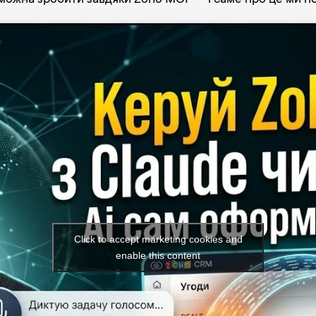
же можна зробити завдяки Zoho MCP — і саме про це ми п
Click to accept marketing cookies and
enable this content