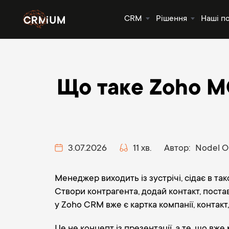
CRM
Рішення
Наші п
Що таке Zoho MC
3.07.2026
11 хв.
Автор:
Nodel O
Менеджер виходить із зустрічі, сідає в т
Створи контрагента, додай контакт, постав
у Zoho CRM вже є картка компанії, контакт