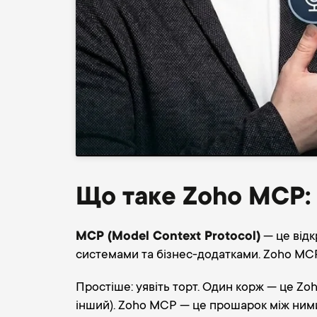
Що таке Zoho MCP: 
MCP (Model Context Protocol)
— це відк
системами та бізнес-додатками. Zoho MCP
Простіше: уявіть торт. Один корж — це Zo
інший). Zoho MCP — це прошарок між ними,