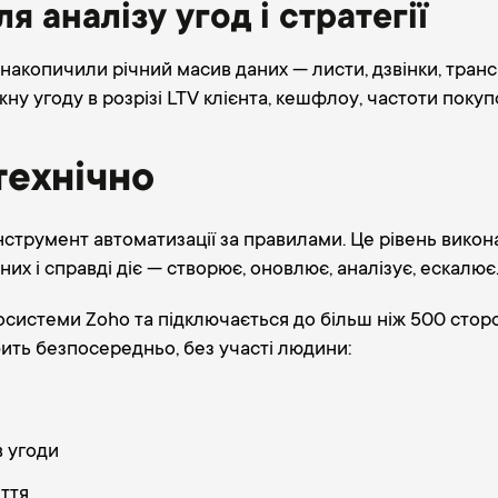
я аналізу угод і стратегії
і накопичили річний масив даних — листи, дзвінки, тра
жну угоду в розрізі LTV клієнта, кешфлоу, частоти покуп
технічно
нструмент автоматизації за правилами. Це рівень вико
их і справді діє — створює, оновлює, аналізує, ескалює
системи Zoho та підключається до більш ніж 500 сторон
ить безпосередньо, без участі людини:
в угоди
иття