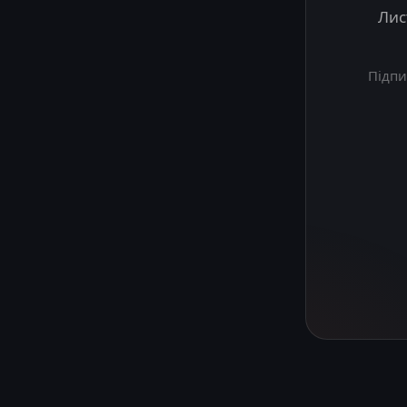
Лис
Підпи