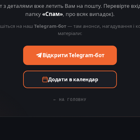
т з деталями вже летить Вам на пошту. Перевірте вхідн
папку
«Спам»
, про всяк випадок).
шіться на наш
Telegram-бот
— там анонси, нагадування і к
матеріали:
Відкрити Telegram-бот
Додати в календар
← НА ГОЛОВНУ