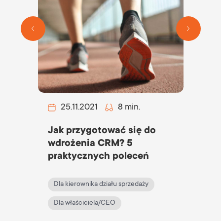
25.11.2021
8 min.
2
Jak przygotować się do
Zoh
wdrożenia CRM? 5
akt
praktycznych poleceń
Dla kierownika działu sprzedaży
Dla
Dla właściciela/CEO
Dla