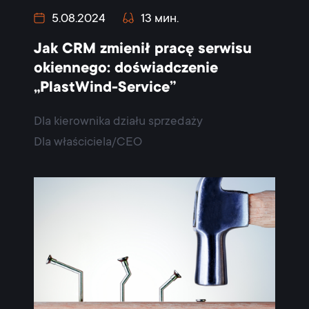
5.08.2024
13 мин.
Jak CRM zmienił pracę serwisu
okiennego: doświadczenie
„PlastWind-Service”
Dla kierownika działu sprzedaży
Dla właściciela/CEO