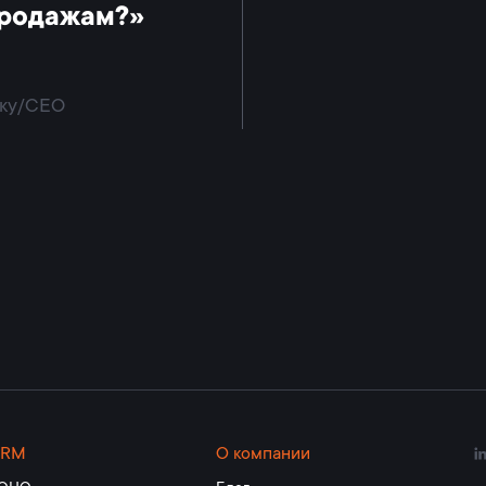
продажам?»
ку/CEO
CRM
О компании